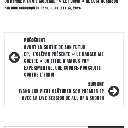
UN HYMNE À LA VIE MODERNE : « LET DOWN » DE LUCY ROBINSON
PAR
INDIECHRONIQUEDAILY
JUILLET 13, 2026
NONE
Navigation
PRÉCÉDENT
d’article
AVANT LA SORTIE DE SON FUTUR
EP, L’OLÉFAN PRÉSENTE « LE DANGER ME
GUETTE » UN TITRE D’AMOUR POP
EXPÉRIMENTAL, UNE COURSE-POURSUITE
CONTRE L’ENNUI
SUIVANT
IVANA LCX VIENT CLÔTURER SON PREMIER EP
AVEC LA LIVE SESSION DE ALL OF A SUDDEN