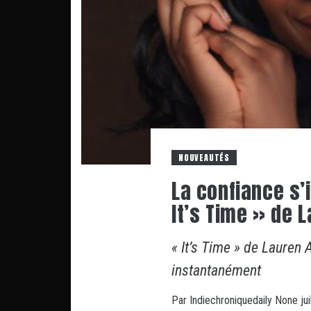
NOUVEAUTÉS
La confiance s’
It’s Time » de 
« It’s Time » de Lauren
instantanément
Par
Indiechroniquedaily
None
ju