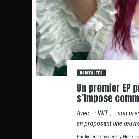
NOUVEAUTÉS
Un premier EP p
s’impose comme
Avec 「INIT」, son premi
en proposant une œuvr
Par
Indiechroniquedaily
None
ju