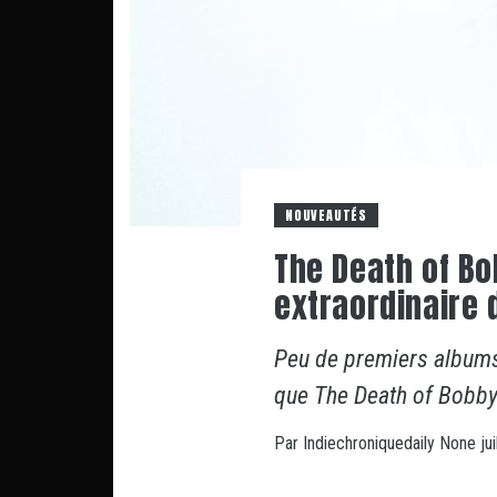
NOUVEAUTÉS
The Death of Bo
extraordinaire d
Peu de premiers albums 
que The Death of Bobb
Par
Indiechroniquedaily
None
ju