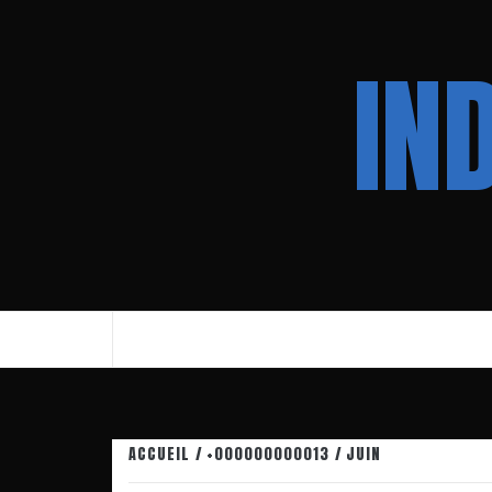
Aller
au
IN
contenu
ACCUEIL
+000000000013
JUIN