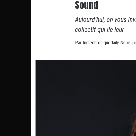
Sound
Aujourd’hui, on vous in
collectif qui lie leur
Par
Indiechroniquedaily
None
ju