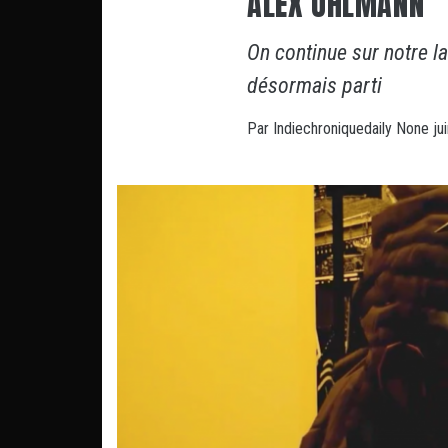
ALEX UHLMANN
On continue sur notre la
désormais parti
Par
Indiechroniquedaily
None
ju