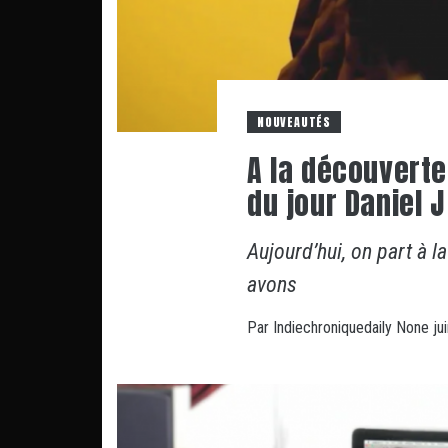
NOUVEAUTÉS
A la découverte
du jour Daniel J
Aujourd’hui, on part à l
avons
Par
Indiechroniquedaily
None
ju