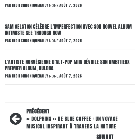
PAR
INDIECHRONIQUEDAILY
AOÛT 7, 2026
NONE
SAM GELSTON CÉLÈBRE L’IMPERFECTION AVEC SON NOUVEL ALBUM
INTIMISTE SEE THROUGH NOW
PAR
INDIECHRONIQUEDAILY
AOÛT 7, 2026
NONE
L’ARTISTE NORVÉGIENNE D’ALT-POP MIIA DÉVOILE SON AMBITIEUX
PREMIER ALBUM, HULDRA
PAR
INDIECHRONIQUEDAILY
AOÛT 7, 2026
NONE
Navigation
PRÉCÉDENT
d’article
« DOLPHINS » DE BLUE COFFEE : UN VOYAGE
MUSICAL INSPIRANT À TRAVERS LA NATURE
SUIVANT