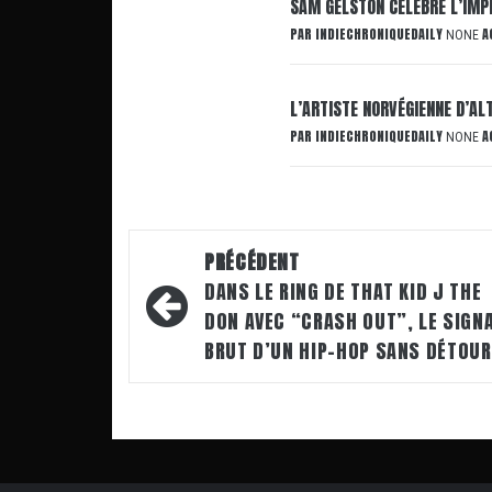
SAM GELSTON CÉLÈBRE L’IMP
PAR
INDIECHRONIQUEDAILY
A
NONE
L’ARTISTE NORVÉGIENNE D’AL
PAR
INDIECHRONIQUEDAILY
A
NONE
Navigation
PRÉCÉDENT
d’article
DANS LE RING DE THAT KID J THE
DON AVEC “CRASH OUT”, LE SIGN
BRUT D’UN HIP-HOP SANS DÉTOUR