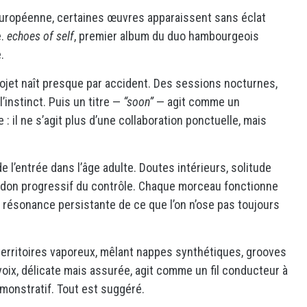
 européenne, certaines œuvres apparaissent sans éclat
e.
echoes of self
, premier album du duo hambourgeois
.
rojet naît presque par accident. Des sessions nocturnes,
’instinct. Puis un titre —
“soon”
— agit comme un
 : il ne s’agit plus d’une collaboration ponctuelle, mais
 l’entrée dans l’âge adulte. Doutes intérieurs, solitude
bandon progressif du contrôle. Chaque morceau fonctionne
 résonance persistante de ce que l’on n’ose pas toujours
erritoires vaporeux, mêlant nappes synthétiques, grooves
 voix, délicate mais assurée, agit comme un fil conducteur à
monstratif. Tout est suggéré.