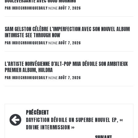
BOULEVERSANTE AVEC GOOD MORNING
PAR
INDIECHRONIQUEDAILY
AOÛT 7, 2026
NONE
SAM GELSTON CÉLÈBRE L’IMPERFECTION AVEC SON NOUVEL ALBUM
INTIMISTE SEE THROUGH NOW
PAR
INDIECHRONIQUEDAILY
AOÛT 7, 2026
NONE
L’ARTISTE NORVÉGIENNE D’ALT-POP MIIA DÉVOILE SON AMBITIEUX
PREMIER ALBUM, HULDRA
PAR
INDIECHRONIQUEDAILY
AOÛT 7, 2026
NONE
Navigation
PRÉCÉDENT
d’article
DAYFICTION DÉVOILE UN SUPERBE NOUVEL EP, «
DIVINE INTERMISSION »
SUIVANT