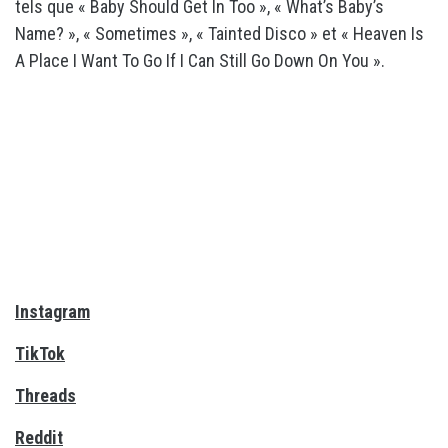
tels que « Baby Should Get In Too », « What’s Baby’s
Name? », « Sometimes », « Tainted Disco » et « Heaven Is
A Place I Want To Go If I Can Still Go Down On You ».
Instagram
TikTok
Threads
Reddit