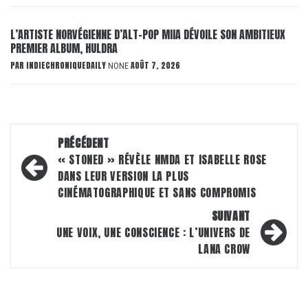
L’ARTISTE NORVÉGIENNE D’ALT-POP MIIA DÉVOILE SON AMBITIEUX
PREMIER ALBUM, HULDRA
PAR
INDIECHRONIQUEDAILY
AOÛT 7, 2026
NONE
Navigation
PRÉCÉDENT
d’article
« STONED » RÉVÈLE NMDA ET ISABELLE ROSE
DANS LEUR VERSION LA PLUS
CINÉMATOGRAPHIQUE ET SANS COMPROMIS
SUIVANT
UNE VOIX, UNE CONSCIENCE : L’UNIVERS DE
LANA CROW