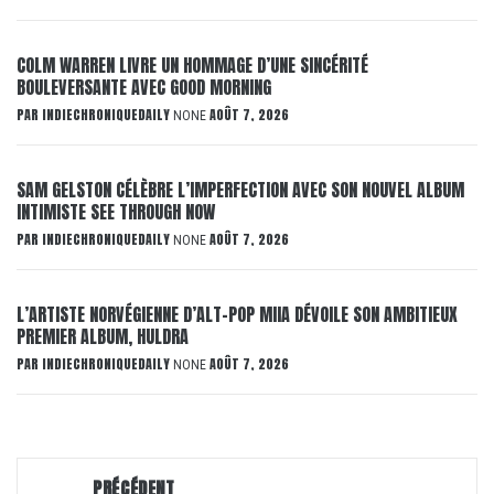
COLM WARREN LIVRE UN HOMMAGE D’UNE SINCÉRITÉ
BOULEVERSANTE AVEC GOOD MORNING
PAR
INDIECHRONIQUEDAILY
AOÛT 7, 2026
NONE
SAM GELSTON CÉLÈBRE L’IMPERFECTION AVEC SON NOUVEL ALBUM
INTIMISTE SEE THROUGH NOW
PAR
INDIECHRONIQUEDAILY
AOÛT 7, 2026
NONE
L’ARTISTE NORVÉGIENNE D’ALT-POP MIIA DÉVOILE SON AMBITIEUX
PREMIER ALBUM, HULDRA
PAR
INDIECHRONIQUEDAILY
AOÛT 7, 2026
NONE
Navigation
PRÉCÉDENT