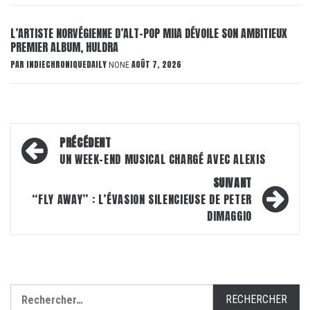
L’ARTISTE NORVÉGIENNE D’ALT-POP MIIA DÉVOILE SON AMBITIEUX
PREMIER ALBUM, HULDRA
PAR
INDIECHRONIQUEDAILY
AOÛT 7, 2026
NONE
Navigation
PRÉCÉDENT
d’article
UN WEEK-END MUSICAL CHARGÉ AVEC ALEXIS
SUIVANT
“FLY AWAY” : L’ÉVASION SILENCIEUSE DE PETER
DIMAGGIO
Rechercher :