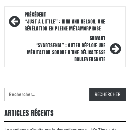
Navigation
PRÉCÉDENT
d’article
“JUST A LITTLE” : NINA ANN NELSON, UNE
RÉVÉLATION EN PLEINE MÉTAMORPHOSE
SUIVANT
“SVARTSENGI” : OUTER DÉPLOIE UNE
MÉDITATION SONORE D’UNE DÉLICATESSE
BOULEVERSANTE
Rechercher :
ARTICLES RÉCENTS