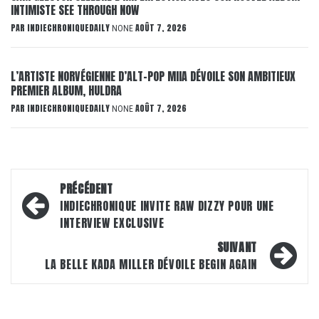
INTIMISTE SEE THROUGH NOW
PAR
INDIECHRONIQUEDAILY
AOÛT 7, 2026
NONE
L’ARTISTE NORVÉGIENNE D’ALT-POP MIIA DÉVOILE SON AMBITIEUX
PREMIER ALBUM, HULDRA
PAR
INDIECHRONIQUEDAILY
AOÛT 7, 2026
NONE
Navigation
PRÉCÉDENT
d’article
INDIECHRONIQUE INVITE RAW DIZZY POUR UNE
INTERVIEW EXCLUSIVE
SUIVANT
LA BELLE KADA MILLER DÉVOILE BEGIN AGAIN