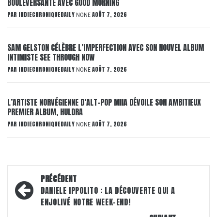
BOULEVERSANTE AVEC GOOD MORNING
PAR
INDIECHRONIQUEDAILY
AOÛT 7, 2026
NONE
SAM GELSTON CÉLÈBRE L’IMPERFECTION AVEC SON NOUVEL ALBUM
INTIMISTE SEE THROUGH NOW
PAR
INDIECHRONIQUEDAILY
AOÛT 7, 2026
NONE
L’ARTISTE NORVÉGIENNE D’ALT-POP MIIA DÉVOILE SON AMBITIEUX
PREMIER ALBUM, HULDRA
PAR
INDIECHRONIQUEDAILY
AOÛT 7, 2026
NONE
Navigation
PRÉCÉDENT
d’article
DANIELE IPPOLITO : LA DÉCOUVERTE QUI A
ENJOLIVÉ NOTRE WEEK-END!