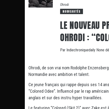
Ohrodi
NOUVEAUTÉS
LE NOUVEAU P
OHRODI : “CO
Par
Indiechroniquedaily
None
dé
Ohrodi, de son vrai nom Rodolphe Enzensberge
Normandie avec ambition et talent.
Ce jeune français qui rappe depuis ses 14 ans 
“Colored Odee”. Influencé par le rap américain
anglais et sur des instru hyper travaillées.
Le featuring “Colored (Skit 2)” avec Zake est