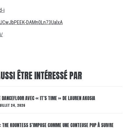
d-i
l/UCwJbPEEK-DAMn0Ln73UalxA
i/
USSI ÊTRE INTÉRESSÉ PAR
LE DANCEFLOOR AVEC « IT’S TIME » DE LAUREN AKOSIA
UILLET 24, 2026
: THE KOUNTESS S’IMPOSE COMME UNE CONTEUSE POP À SUIVRE