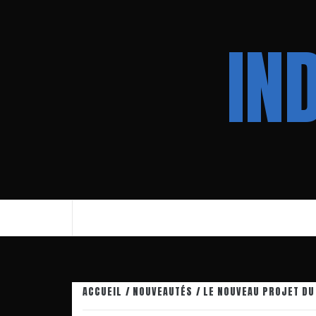
Aller
au
IN
contenu
ACCUEIL
NOUVEAUTÉS
LE NOUVEAU PROJET DU