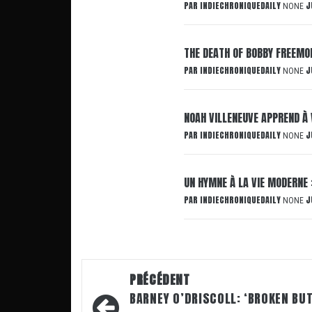
PAR
INDIECHRONIQUEDAILY
J
NONE
THE DEATH OF BOBBY FREEMON
PAR
INDIECHRONIQUEDAILY
J
NONE
NOAH VILLENEUVE APPREND À 
PAR
INDIECHRONIQUEDAILY
J
NONE
UN HYMNE À LA VIE MODERNE 
PAR
INDIECHRONIQUEDAILY
J
NONE
Navigation
PRÉCÉDENT
d’article
BARNEY O’DRISCOLL: ‘BROKEN BU