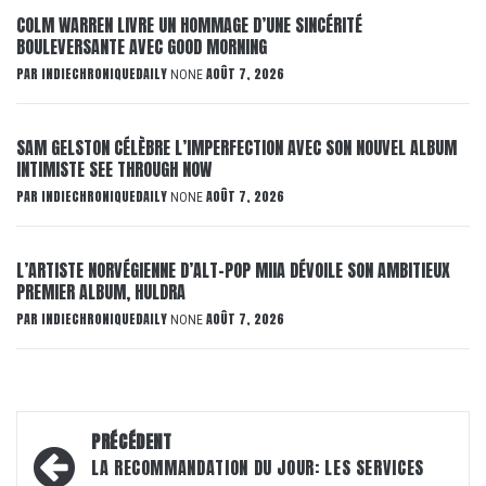
COLM WARREN LIVRE UN HOMMAGE D’UNE SINCÉRITÉ
BOULEVERSANTE AVEC GOOD MORNING
PAR
INDIECHRONIQUEDAILY
AOÛT 7, 2026
NONE
SAM GELSTON CÉLÈBRE L’IMPERFECTION AVEC SON NOUVEL ALBUM
INTIMISTE SEE THROUGH NOW
PAR
INDIECHRONIQUEDAILY
AOÛT 7, 2026
NONE
L’ARTISTE NORVÉGIENNE D’ALT-POP MIIA DÉVOILE SON AMBITIEUX
PREMIER ALBUM, HULDRA
PAR
INDIECHRONIQUEDAILY
AOÛT 7, 2026
NONE
Navigation
PRÉCÉDENT
d’article
LA RECOMMANDATION DU JOUR: LES SERVICES