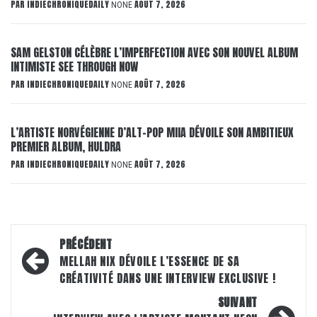
PAR
INDIECHRONIQUEDAILY
AOÛT 7, 2026
NONE
SAM GELSTON CÉLÈBRE L’IMPERFECTION AVEC SON NOUVEL ALBUM
INTIMISTE SEE THROUGH NOW
PAR
INDIECHRONIQUEDAILY
AOÛT 7, 2026
NONE
L’ARTISTE NORVÉGIENNE D’ALT-POP MIIA DÉVOILE SON AMBITIEUX
PREMIER ALBUM, HULDRA
PAR
INDIECHRONIQUEDAILY
AOÛT 7, 2026
NONE
Navigation
PRÉCÉDENT
d’article
MELLAH NIX DÉVOILE L’ESSENCE DE SA
CRÉATIVITÉ DANS UNE INTERVIEW EXCLUSIVE !
SUIVANT