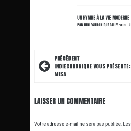
UN HYMNE À LA VIE MODERNE 
PAR
INDIECHRONIQUEDAILY
J
NONE
Navigation
PRÉCÉDENT
d’article
INDIECHRONIQUE VOUS PRÉSENTE:
MISA
LAISSER UN COMMENTAIRE
Votre adresse e-mail ne sera pas publiée.
Les