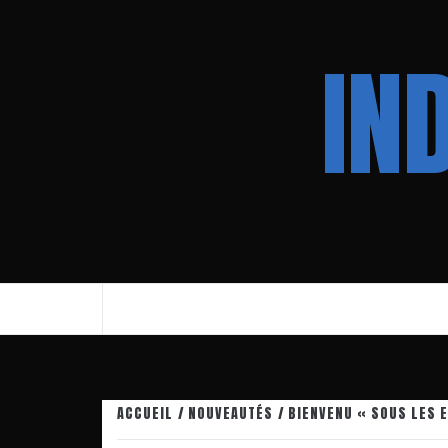
Aller
au
IN
contenu
ACCUEIL
NOUVEAUTÉS
BIENVENU « SOUS LES E