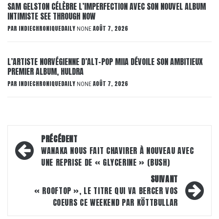
SAM GELSTON CÉLÈBRE L’IMPERFECTION AVEC SON NOUVEL ALBUM
INTIMISTE SEE THROUGH NOW
PAR
INDIECHRONIQUEDAILY
AOÛT 7, 2026
NONE
L’ARTISTE NORVÉGIENNE D’ALT-POP MIIA DÉVOILE SON AMBITIEUX
PREMIER ALBUM, HULDRA
PAR
INDIECHRONIQUEDAILY
AOÛT 7, 2026
NONE
Navigation
PRÉCÉDENT
d’article
WANAKA NOUS FAIT CHAVIRER À NOUVEAU AVEC
UNE REPRISE DE « GLYCERINE » (BUSH)
SUIVANT
« ROOFTOP », LE TITRE QUI VA BERCER VOS
COEURS CE WEEKEND PAR KÖTTBULLAR