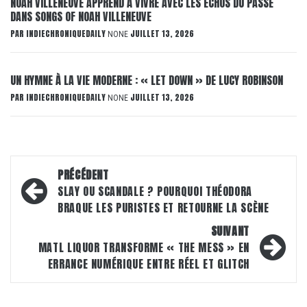
NOAH VILLENEUVE APPREND À VIVRE AVEC LES ÉCHOS DU PASSÉ
DANS SONGS OF NOAH VILLENEUVE
PAR
INDIECHRONIQUEDAILY
JUILLET 13, 2026
NONE
UN HYMNE À LA VIE MODERNE : « LET DOWN » DE LUCY ROBINSON
PAR
INDIECHRONIQUEDAILY
JUILLET 13, 2026
NONE
Navigation
PRÉCÉDENT
d’article
SLAY OU SCANDALE ? POURQUOI THÉODORA
BRAQUE LES PURISTES ET RETOURNE LA SCÈNE
SUIVANT
MATL LIQUOR TRANSFORME « THE MESS » EN
ERRANCE NUMÉRIQUE ENTRE RÉEL ET GLITCH