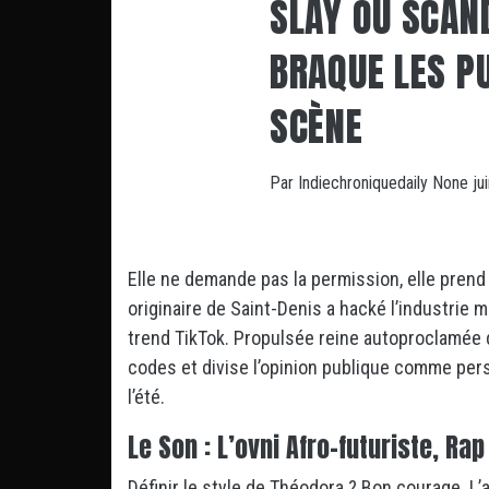
SLAY OU SCAN
BRAQUE LES P
SCÈNE
Par
Indiechroniquedaily
None
ju
Elle ne demande pas la permission, elle prend 
originaire de Saint-Denis a hacké l’industrie 
trend TikTok.
Propulsée reine autoproclamée 
codes et divise l’opinion publique comme pers
l’été.
Le Son : L’ovni Afro-futuriste, Ra
Définir le style de Théodora ? Bon courage. L’