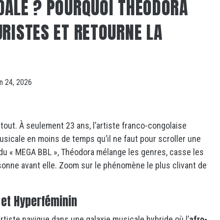
DALE ? POURQUOI THÉODORA
URISTES ET RETOURNE LA
in 24, 2026
tout. À seulement 23 ans, l’artiste franco-congolaise
musicale en moins de temps qu’il ne faut pour scroller une
du « MEGA BBL », Théodora mélange les genres, casse les
onne avant elle.
Zoom sur le phénomène le plus clivant de
p et Hyperféminin
artiste navigue dans une galaxie musicale hybride où l’
afro-