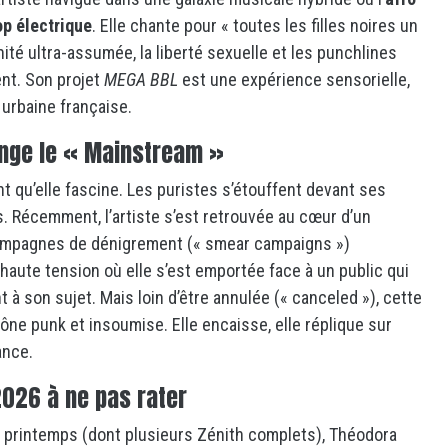
p électrique
. Elle chante pour « toutes les filles noires un
ité ultra-assumée, la liberté sexuelle et les punchlines
nt.
Son projet
MEGA BBL
est une expérience sensorielle,
 urbaine française.
ange le « Mainstream »
t qu’elle fascine. Les puristes s’étouffent devant ses
s.
Récemment, l’artiste s’est retrouvée au cœur d’un
campagnes de dénigrement (« smear campaigns »)
haute tension où elle s’est emportée face à un public qui
nt à son sujet. Mais loin d’être annulée (« canceled »), cette
icône punk et insoumise.
Elle encaisse, elle réplique sur
ance.
 2026 à ne pas rater
u printemps (dont plusieurs Zénith complets),
Théodora