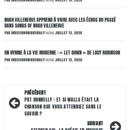
NONE
NOAH VILLENEUVE APPREND À VIVRE AVEC LES ÉCHOS DU PASSÉ
DANS SONGS OF NOAH VILLENEUVE
PAR
INDIECHRONIQUEDAILY
JUILLET 13, 2026
NONE
UN HYMNE À LA VIE MODERNE : « LET DOWN » DE LUCY ROBINSON
PAR
INDIECHRONIQUEDAILY
JUILLET 13, 2026
NONE
Navigation
PRÉCÉDENT
d’article
PAT DONNELLY : ET SI WALLS ÉTAIT LA
CHANSON QUE VOUS ATTENDIEZ SANS LE
SAVOIR ?
SUIVANT