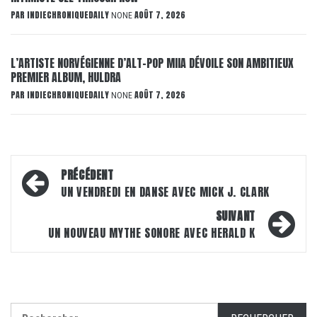
PAR
INDIECHRONIQUEDAILY
AOÛT 7, 2026
NONE
L’ARTISTE NORVÉGIENNE D’ALT-POP MIIA DÉVOILE SON AMBITIEUX
PREMIER ALBUM, HULDRA
PAR
INDIECHRONIQUEDAILY
AOÛT 7, 2026
NONE
Navigation
PRÉCÉDENT
d’article
UN VENDREDI EN DANSE AVEC MICK J. CLARK
SUIVANT
UN NOUVEAU MYTHE SONORE AVEC HERALD K
Rechercher :