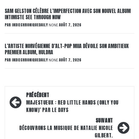
SAM GELSTON CÉLÈBRE L’IMPERFECTION AVEC SON NOUVEL ALBUM
INTIMISTE SEE THROUGH NOW
PAR
INDIECHRONIQUEDAILY
AOÛT 7, 2026
NONE
L’ARTISTE NORVÉGIENNE D’ALT-POP MIIA DÉVOILE SON AMBITIEUX
PREMIER ALBUM, HULDRA
PAR
INDIECHRONIQUEDAILY
AOÛT 7, 2026
NONE
Navigation
PRÉCÉDENT
d’article
MAJESTUEUX : RED LITTLE HANDS (ONLY YOU
KNOW)’ PAR LE DAYS
SUIVANT
DÉCOUVRONS LA MUSIQUE DE NATALIE NICOLE
GILBERT.