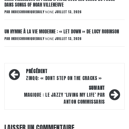
DANS SONGS OF NOAH VILLENEUVE
PAR
INDIECHRONIQUEDAILY
JUILLET 13, 2026
NONE
UN HYMNE À LA VIE MODERNE : « LET DOWN » DE LUCY ROBINSON
PAR
INDIECHRONIQUEDAILY
JUILLET 13, 2026
NONE
Navigation
PRÉCÉDENT
d’article
ZINQQ: « DONT STEP ON THE CRACKS »
SUIVANT
MAGIQUE : LE JAZZY ‘LIVING MY LIFE’ PAR
ANTON COMMISSARIS
LAISSER UN COMMENTAIRE