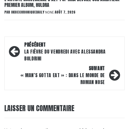
PREMIER ALBUM, HULDRA
PAR
INDIECHRONIQUEDAILY
AOÛT 7, 2026
NONE
Navigation
PRÉCÉDENT
d’article
LA FIÈVRE DU VENDREDI AVEC ALESSANDRA
BOLDRINI
SUIVANT
« MAN’S GOTTA EAT » : DANS LE MONDE DE
ROMAN NOSE
LAISSER UN COMMENTAIRE