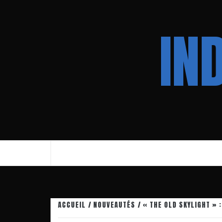
Aller
au
IN
contenu
ACCUEIL
NOUVEAUTÉS
« THE OLD SKYLIGHT » 