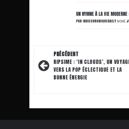
UN HYMNE À LA VIE MODERNE 
PAR
INDIECHRONIQUEDAILY
J
NONE
Navigation
PRÉCÉDENT
d’article
RIPSIME : ‘IN CLOUDS’, UN VOYAG
VERS LA POP ÉCLECTIQUE ET LA
BONNE ÉNERGIE