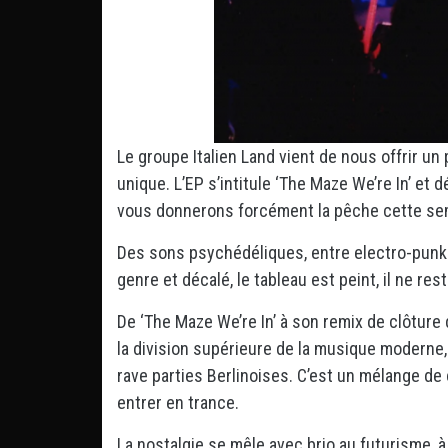
Le groupe Italien Land vient de nous offrir u
unique. L’EP s’intitule ‘The Maze We’re In’ et
vous donnerons forcément la pêche cette se
Des sons psychédéliques, entre electro-punk e
genre et décalé, le tableau est peint, il ne re
De ‘The Maze We’re In’ à son remix de clôture 
la division supérieure de la musique moderne
rave parties Berlinoises. C’est un mélange de
entrer en trance.
La nostalgie se mêle avec brio au futurisme, à