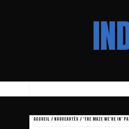
Aller
au
IN
contenu
ACCUEIL
NOUVEAUTÉS
‘THE MAZE WE’RE IN’ P