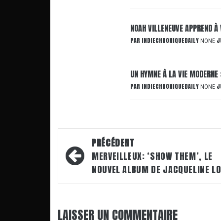
NOAH VILLENEUVE APPREND À 
PAR
INDIECHRONIQUEDAILY
J
NONE
UN HYMNE À LA VIE MODERNE 
PAR
INDIECHRONIQUEDAILY
J
NONE
Navigation
PRÉCÉDENT
d’article
MERVEILLEUX: ‘SHOW THEM’, LE
NOUVEL ALBUM DE JACQUELINE L
LAISSER UN COMMENTAIRE