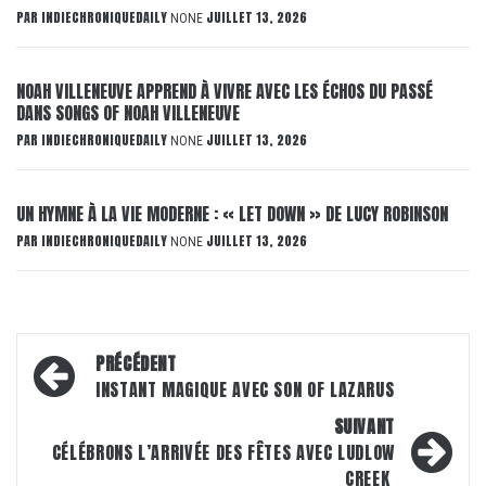
PAR
INDIECHRONIQUEDAILY
JUILLET 13, 2026
NONE
NOAH VILLENEUVE APPREND À VIVRE AVEC LES ÉCHOS DU PASSÉ
DANS SONGS OF NOAH VILLENEUVE
PAR
INDIECHRONIQUEDAILY
JUILLET 13, 2026
NONE
UN HYMNE À LA VIE MODERNE : « LET DOWN » DE LUCY ROBINSON
PAR
INDIECHRONIQUEDAILY
JUILLET 13, 2026
NONE
Navigation
PRÉCÉDENT
d’article
INSTANT MAGIQUE AVEC SON OF LAZARUS
SUIVANT
CÉLÉBRONS L’ARRIVÉE DES FÊTES AVEC LUDLOW
CREEK