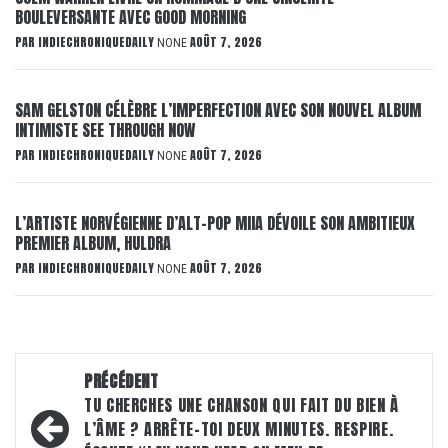
BOULEVERSANTE AVEC GOOD MORNING
PAR
INDIECHRONIQUEDAILY
AOÛT 7, 2026
NONE
SAM GELSTON CÉLÈBRE L’IMPERFECTION AVEC SON NOUVEL ALBUM
INTIMISTE SEE THROUGH NOW
PAR
INDIECHRONIQUEDAILY
AOÛT 7, 2026
NONE
L’ARTISTE NORVÉGIENNE D’ALT-POP MIIA DÉVOILE SON AMBITIEUX
PREMIER ALBUM, HULDRA
PAR
INDIECHRONIQUEDAILY
AOÛT 7, 2026
NONE
Navigation
PRÉCÉDENT
d’article
TU CHERCHES UNE CHANSON QUI FAIT DU BIEN À
L’ÂME ? ARRÊTE-TOI DEUX MINUTES. RESPIRE.