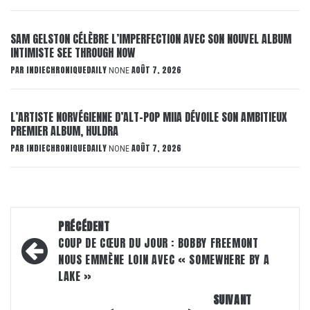
SAM GELSTON CÉLÈBRE L’IMPERFECTION AVEC SON NOUVEL ALBUM
INTIMISTE SEE THROUGH NOW
PAR
INDIECHRONIQUEDAILY
AOÛT 7, 2026
NONE
L’ARTISTE NORVÉGIENNE D’ALT-POP MIIA DÉVOILE SON AMBITIEUX
PREMIER ALBUM, HULDRA
PAR
INDIECHRONIQUEDAILY
AOÛT 7, 2026
NONE
Navigation
PRÉCÉDENT
d’article
COUP DE CŒUR DU JOUR : BOBBY FREEMONT
NOUS EMMÈNE LOIN AVEC « SOMEWHERE BY A
LAKE »
SUIVANT