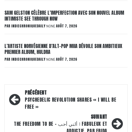
SAM GELSTON CÉLÈBRE L’IMPERFECTION AVEC SON NOUVEL ALBUM
INTIMISTE SEE THROUGH NOW
PAR
INDIECHRONIQUEDAILY
AOÛT 7, 2026
NONE
L’ARTISTE NORVÉGIENNE D’ALT-POP MIIA DÉVOILE SON AMBITIEUX
PREMIER ALBUM, HULDRA
PAR
INDIECHRONIQUEDAILY
AOÛT 7, 2026
NONE
Navigation
PRÉCÉDENT
d’article
PSYCHEDELIC REVOLUTION SHARES « I WILL BE
FREE »
SUIVANT
THE FREEDOM TO BE – ألني أحب : FABULEUX ET
ADDICTIF, PAR FRIDA