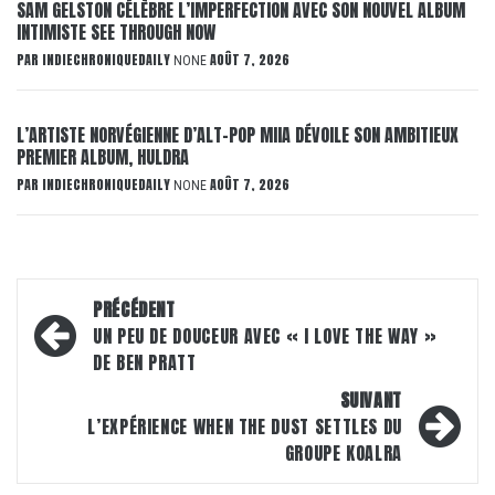
SAM GELSTON CÉLÈBRE L’IMPERFECTION AVEC SON NOUVEL ALBUM
INTIMISTE SEE THROUGH NOW
PAR
INDIECHRONIQUEDAILY
AOÛT 7, 2026
NONE
L’ARTISTE NORVÉGIENNE D’ALT-POP MIIA DÉVOILE SON AMBITIEUX
PREMIER ALBUM, HULDRA
PAR
INDIECHRONIQUEDAILY
AOÛT 7, 2026
NONE
Navigation
PRÉCÉDENT
d’article
UN PEU DE DOUCEUR AVEC « I LOVE THE WAY »
DE BEN PRATT
SUIVANT
L’EXPÉRIENCE WHEN THE DUST SETTLES DU
GROUPE KOALRA