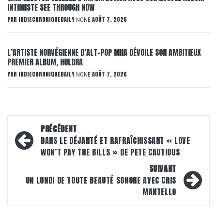
INTIMISTE SEE THROUGH NOW
PAR
INDIECHRONIQUEDAILY
AOÛT 7, 2026
NONE
L’ARTISTE NORVÉGIENNE D’ALT-POP MIIA DÉVOILE SON AMBITIEUX
PREMIER ALBUM, HULDRA
PAR
INDIECHRONIQUEDAILY
AOÛT 7, 2026
NONE
Navigation
PRÉCÉDENT
d’article
DANS LE DÉJANTÉ ET RAFRAÎCHISSANT « LOVE
WON’T PAY THE BILLS » DE PETE CAUTIOUS
SUIVANT
UN LUNDI DE TOUTE BEAUTÉ SONORE AVEC CRIS
MANTELLO