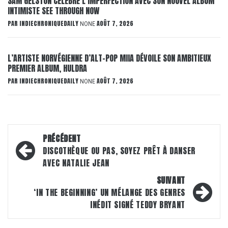
SAM GELSTON CÉLÈBRE L’IMPERFECTION AVEC SON NOUVEL ALBUM
INTIMISTE SEE THROUGH NOW
PAR
INDIECHRONIQUEDAILY
AOÛT 7, 2026
NONE
L’ARTISTE NORVÉGIENNE D’ALT-POP MIIA DÉVOILE SON AMBITIEUX
PREMIER ALBUM, HULDRA
PAR
INDIECHRONIQUEDAILY
AOÛT 7, 2026
NONE
Navigation
PRÉCÉDENT
d’article
DISCOTHÈQUE OU PAS, SOYEZ PRÊT À DANSER
AVEC NATALIE JEAN
SUIVANT
‘IN THE BEGINNING’ UN MÉLANGE DES GENRES
INÉDIT SIGNÉ TEDDY BRYANT