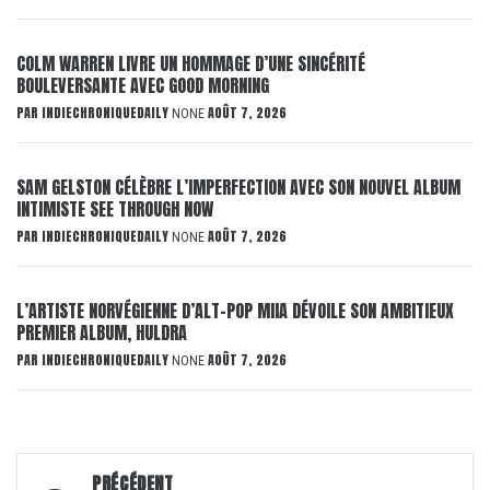
COLM WARREN LIVRE UN HOMMAGE D’UNE SINCÉRITÉ
BOULEVERSANTE AVEC GOOD MORNING
PAR
INDIECHRONIQUEDAILY
AOÛT 7, 2026
NONE
SAM GELSTON CÉLÈBRE L’IMPERFECTION AVEC SON NOUVEL ALBUM
INTIMISTE SEE THROUGH NOW
PAR
INDIECHRONIQUEDAILY
AOÛT 7, 2026
NONE
L’ARTISTE NORVÉGIENNE D’ALT-POP MIIA DÉVOILE SON AMBITIEUX
PREMIER ALBUM, HULDRA
PAR
INDIECHRONIQUEDAILY
AOÛT 7, 2026
NONE
Navigation
PRÉCÉDENT