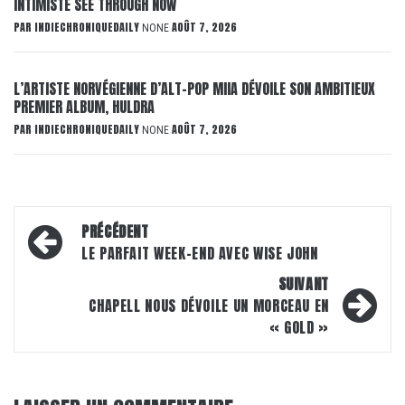
INTIMISTE SEE THROUGH NOW
PAR
INDIECHRONIQUEDAILY
AOÛT 7, 2026
NONE
L’ARTISTE NORVÉGIENNE D’ALT-POP MIIA DÉVOILE SON AMBITIEUX
PREMIER ALBUM, HULDRA
PAR
INDIECHRONIQUEDAILY
AOÛT 7, 2026
NONE
Navigation
PRÉCÉDENT
d’article
LE PARFAIT WEEK-END AVEC WISE JOHN
SUIVANT
CHAPELL NOUS DÉVOILE UN MORCEAU EN
« GOLD »