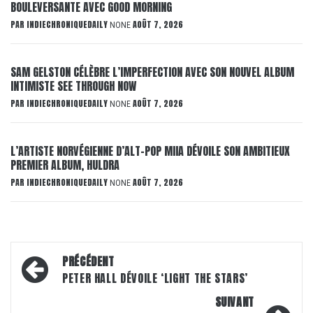
BOULEVERSANTE AVEC GOOD MORNING
PAR
INDIECHRONIQUEDAILY
AOÛT 7, 2026
NONE
SAM GELSTON CÉLÈBRE L’IMPERFECTION AVEC SON NOUVEL ALBUM
INTIMISTE SEE THROUGH NOW
PAR
INDIECHRONIQUEDAILY
AOÛT 7, 2026
NONE
L’ARTISTE NORVÉGIENNE D’ALT-POP MIIA DÉVOILE SON AMBITIEUX
PREMIER ALBUM, HULDRA
PAR
INDIECHRONIQUEDAILY
AOÛT 7, 2026
NONE
Navigation
PRÉCÉDENT
d’article
PETER HALL DÉVOILE ‘LIGHT THE STARS’
SUIVANT