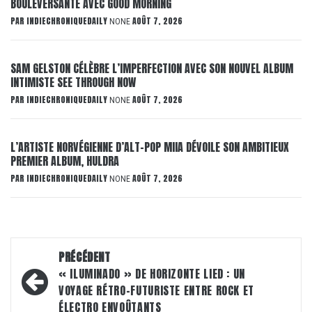
BOULEVERSANTE AVEC GOOD MORNING
PAR
INDIECHRONIQUEDAILY
AOÛT 7, 2026
NONE
SAM GELSTON CÉLÈBRE L’IMPERFECTION AVEC SON NOUVEL ALBUM
INTIMISTE SEE THROUGH NOW
PAR
INDIECHRONIQUEDAILY
AOÛT 7, 2026
NONE
L’ARTISTE NORVÉGIENNE D’ALT-POP MIIA DÉVOILE SON AMBITIEUX
PREMIER ALBUM, HULDRA
PAR
INDIECHRONIQUEDAILY
AOÛT 7, 2026
NONE
Navigation
PRÉCÉDENT
d’article
« ILUMINADO » DE HORIZONTE LIED : UN
VOYAGE RÉTRO-FUTURISTE ENTRE ROCK ET
ÉLECTRO ENVOÛTANTS