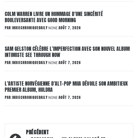
COLM WARREN LIVRE UN HOMMAGE D’UNE SINCÉRITÉ
BOULEVERSANTE AVEC GOOD MORNING
PAR
INDIECHRONIQUEDAILY
AOÛT 7, 2026
NONE
SAM GELSTON CÉLÈBRE L’IMPERFECTION AVEC SON NOUVEL ALBUM
INTIMISTE SEE THROUGH NOW
PAR
INDIECHRONIQUEDAILY
AOÛT 7, 2026
NONE
L’ARTISTE NORVÉGIENNE D’ALT-POP MIIA DÉVOILE SON AMBITIEUX
PREMIER ALBUM, HULDRA
PAR
INDIECHRONIQUEDAILY
AOÛT 7, 2026
NONE
Navigation
PRÉCÉDENT