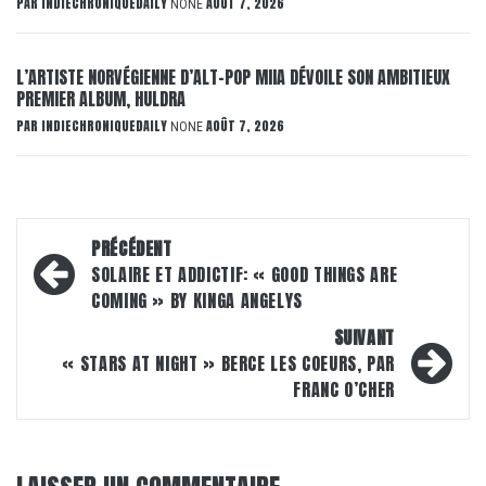
PAR
INDIECHRONIQUEDAILY
AOÛT 7, 2026
NONE
L’ARTISTE NORVÉGIENNE D’ALT-POP MIIA DÉVOILE SON AMBITIEUX
PREMIER ALBUM, HULDRA
PAR
INDIECHRONIQUEDAILY
AOÛT 7, 2026
NONE
Navigation
PRÉCÉDENT
d’article
SOLAIRE ET ADDICTIF: « GOOD THINGS ARE
COMING » BY KINGA ANGELYS
SUIVANT
« STARS AT NIGHT » BERCE LES COEURS, PAR
FRANC O’CHER