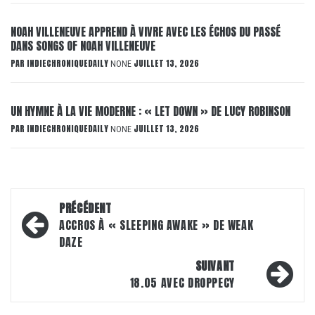
NOAH VILLENEUVE APPREND À VIVRE AVEC LES ÉCHOS DU PASSÉ
DANS SONGS OF NOAH VILLENEUVE
PAR
INDIECHRONIQUEDAILY
JUILLET 13, 2026
NONE
UN HYMNE À LA VIE MODERNE : « LET DOWN » DE LUCY ROBINSON
PAR
INDIECHRONIQUEDAILY
JUILLET 13, 2026
NONE
Navigation
PRÉCÉDENT
d’article
ACCROS À « SLEEPING AWAKE » DE WEAK
DAZE
SUIVANT
18.05 AVEC DROPPECY