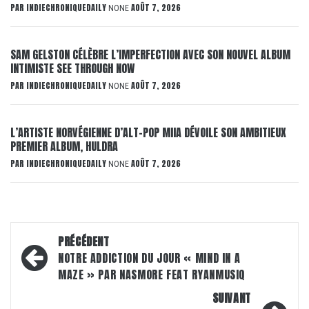
PAR
INDIECHRONIQUEDAILY
AOÛT 7, 2026
NONE
SAM GELSTON CÉLÈBRE L’IMPERFECTION AVEC SON NOUVEL ALBUM
INTIMISTE SEE THROUGH NOW
PAR
INDIECHRONIQUEDAILY
AOÛT 7, 2026
NONE
L’ARTISTE NORVÉGIENNE D’ALT-POP MIIA DÉVOILE SON AMBITIEUX
PREMIER ALBUM, HULDRA
PAR
INDIECHRONIQUEDAILY
AOÛT 7, 2026
NONE
Navigation
PRÉCÉDENT
d’article
NOTRE ADDICTION DU JOUR « MIND IN A
MAZE » PAR NASMORE FEAT RYANMUSIQ
SUIVANT