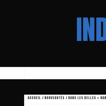
Aller
au
IN
contenu
ACCUEIL
NOUVEAUTÉS
DANS LES BELLES « HA