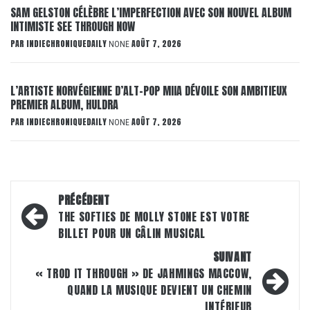
SAM GELSTON CÉLÈBRE L’IMPERFECTION AVEC SON NOUVEL ALBUM
INTIMISTE SEE THROUGH NOW
PAR
INDIECHRONIQUEDAILY
AOÛT 7, 2026
NONE
L’ARTISTE NORVÉGIENNE D’ALT-POP MIIA DÉVOILE SON AMBITIEUX
PREMIER ALBUM, HULDRA
PAR
INDIECHRONIQUEDAILY
AOÛT 7, 2026
NONE
Navigation
PRÉCÉDENT
d’article
THE SOFTIES DE MOLLY STONE EST VOTRE
BILLET POUR UN CÂLIN MUSICAL
SUIVANT
« TROD IT THROUGH » DE JAHMINGS MACCOW,
QUAND LA MUSIQUE DEVIENT UN CHEMIN
INTÉRIEUR