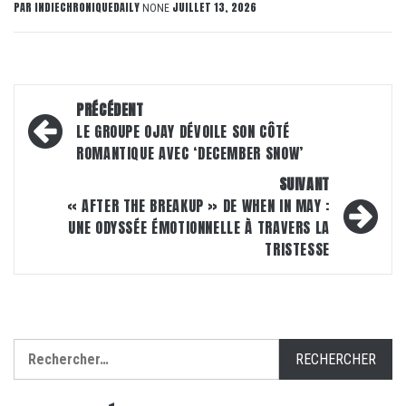
PAR
INDIECHRONIQUEDAILY
JUILLET 13, 2026
NONE
Navigation
PRÉCÉDENT
d’article
LE GROUPE OJAY DÉVOILE SON CÔTÉ
ROMANTIQUE AVEC ‘DECEMBER SNOW’
SUIVANT
« AFTER THE BREAKUP » DE WHEN IN MAY :
UNE ODYSSÉE ÉMOTIONNELLE À TRAVERS LA
TRISTESSE
Rechercher :