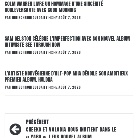
COLM WARREN LIVRE UN HOMMAGE D’UNE SINCÉRITÉ
BOULEVERSANTE AVEC GOOD MORNING
PAR
INDIECHRONIQUEDAILY
AOÛT 7, 2026
NONE
SAM GELSTON CÉLÈBRE L’IMPERFECTION AVEC SON NOUVEL ALBUM
INTIMISTE SEE THROUGH NOW
PAR
INDIECHRONIQUEDAILY
AOÛT 7, 2026
NONE
L’ARTISTE NORVÉGIENNE D’ALT-POP MIIA DÉVOILE SON AMBITIEUX
PREMIER ALBUM, HULDRA
PAR
INDIECHRONIQUEDAILY
AOÛT 7, 2026
NONE
Navigation
PRÉCÉDENT
d’article
CHEEKO ET VOLODIA NOUS INVITENT DANS LE
« YARD », LEUR NOUVEL ALBUM