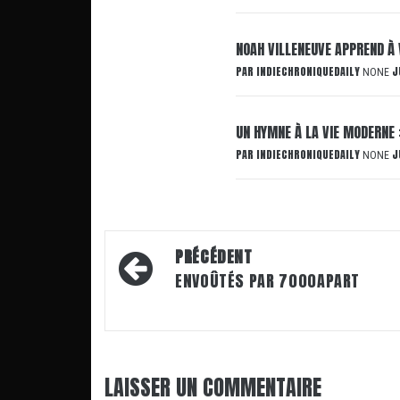
NOAH VILLENEUVE APPREND À 
PAR
INDIECHRONIQUEDAILY
J
NONE
UN HYMNE À LA VIE MODERNE 
PAR
INDIECHRONIQUEDAILY
J
NONE
Navigation
PRÉCÉDENT
d’article
ENVOÛTÉS PAR 7000APART
LAISSER UN COMMENTAIRE