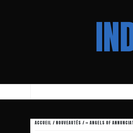
Aller
au
IN
contenu
ACCUEIL
NOUVEAUTÉS
« ANGELS OF ANNUNCIA