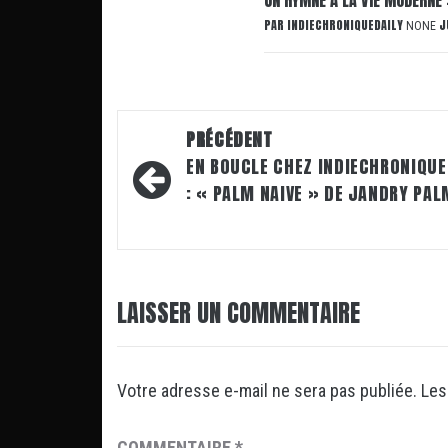
PAR
INDIECHRONIQUEDAILY
J
NONE
Navigation
PRÉCÉDENT
d’article
EN BOUCLE CHEZ INDIECHRONIQUE
: « PALM NAIVE » DE JANDRY PA
LAISSER UN COMMENTAIRE
Votre adresse e-mail ne sera pas publiée.
Les
COMMENTAIRE
*