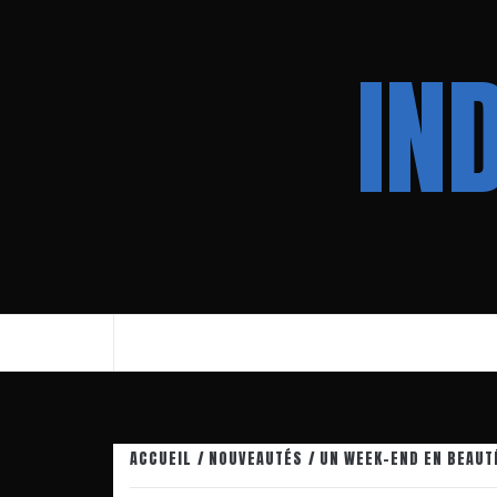
Aller
au
IN
contenu
ACCUEIL
NOUVEAUTÉS
UN WEEK-END EN BEAUT