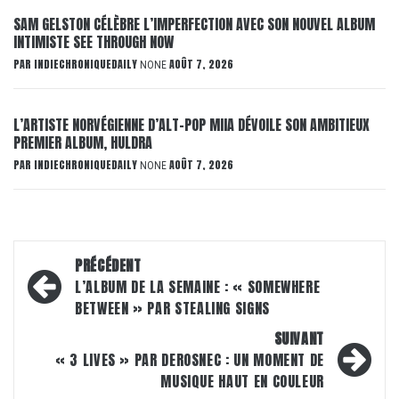
SAM GELSTON CÉLÈBRE L’IMPERFECTION AVEC SON NOUVEL ALBUM
INTIMISTE SEE THROUGH NOW
PAR
INDIECHRONIQUEDAILY
AOÛT 7, 2026
NONE
L’ARTISTE NORVÉGIENNE D’ALT-POP MIIA DÉVOILE SON AMBITIEUX
PREMIER ALBUM, HULDRA
PAR
INDIECHRONIQUEDAILY
AOÛT 7, 2026
NONE
Navigation
PRÉCÉDENT
d’article
L’ALBUM DE LA SEMAINE : « SOMEWHERE
BETWEEN » PAR STEALING SIGNS
SUIVANT
« 3 LIVES » PAR DEROSNEC : UN MOMENT DE
MUSIQUE HAUT EN COULEUR