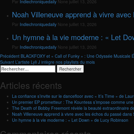
Par
Indiechroniquedaily
None
juillet 13, 2026
Noah Villeneuve apprend à vivre avec
Par
Indiechroniquedaily
None
juillet 13, 2026
Un hymne à la vie moderne : « Let D
Par
Indiechroniquedaily
None
juillet 13, 2026
Navigation
Précédent
BLACKFOXY et « Call of Funky » : Une Odyssée Musicale É
Suivant
L’artiste Lyli J intègre nos playlists du mois
d’article
Rechercher :
Articles récents
La confiance s’invite sur le dancefloor avec « It’s Time » de Lau
Un premier EP prometteur : The Kountess s’impose comme une 
The Death of Bobby Freemont révèle la beauté extraordinaire de la
Noah Villeneuve apprend à vivre avec les échos du passé dans 
Un hymne à la vie moderne : « Let Down » de Lucy Robinson
Commentaires récents