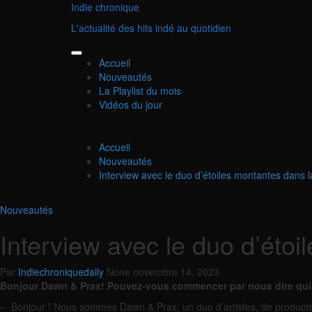
Aller
Indie chronique
au
L'actualité des hits indé au quotidien
contenu
Menu
Accueil
principal
Nouveautés
La Playlist du mois
Vidéos du jour
Accueil
Nouveautés
Interview avec le duo d’étoiles montantes dans
Nouveautés
Interview avec le duo d’ét
Par
Indiechroniquedaily
None
novembre 14, 2023
Bonjour Dawn & Prax! Pouvez-vous commencer par nous dire qui 
– Bonjour ! Nous sommes Dawn & Prax, un duo d’artistes, de producte