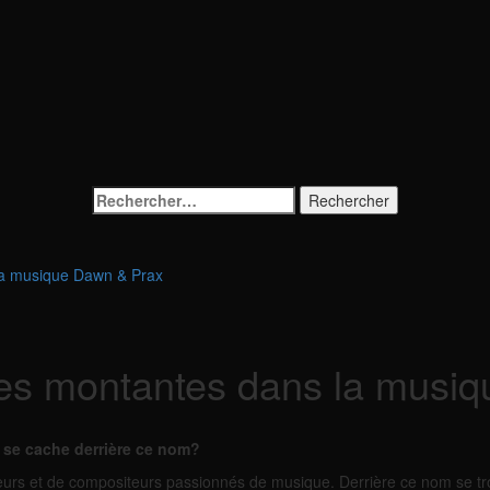
Rechercher :
 la musique Dawn & Prax
oiles montantes dans la mus
se cache derrière ce nom?
urs et de compositeurs passionnés de musique. Derrière ce nom se tr