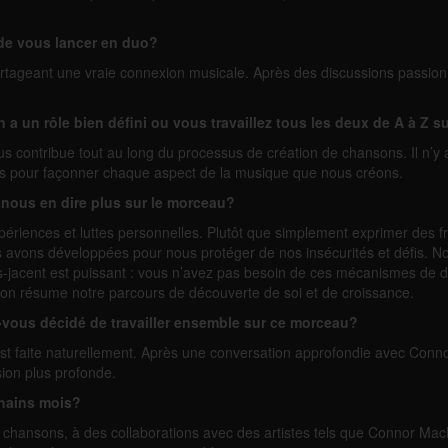
de vous lancer en duo?
ageant une vraie connexion musicale. Après des discussions passionné
n a un rôle bien défini ou vous travaillez tous les deux de A à Z
 contribue tout au long du processus de création de chansons. Il n’y a p
es pour façonner chaque aspect de la musique que nous créons.
nous en dire plus sur le morceau?
iences et luttes personnelles. Plutôt que simplement exprimer des fr
avons développées pour nous protéger de nos insécurités et défis. No
jacent est puissant : vous n’avez pas besoin de ces mécanismes de défe
son résume notre parcours de découverte de soi et de croissance.
vous décidé de travailler ensemble sur ce morceau?
st faite naturellement. Après une conversation approfondie avec Conn
sion plus profonde.
chains mois?
es chansons, à des collaborations avec des artistes tels que Connor 