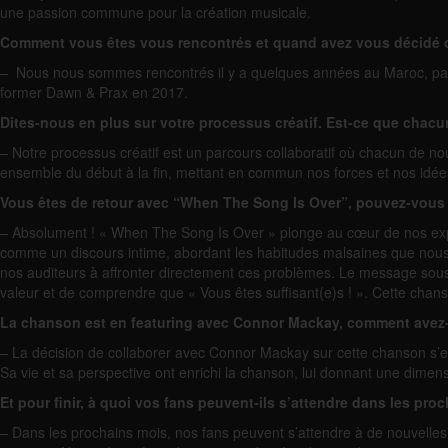
une passion commune pour la création musicale.
Comment vous êtes vous rencontrés et quand avez vous décidé 
– Nous nous sommes rencontrés il y a quelques années au Maroc, part
former Dawn & Prax en 2017.
Dites-nous en plus sur votre processus créatif. Est-ce que chacu
– Notre processus créatif est un parcours collaboratif où chacun de nous
ensemble du début à la fin, mettant en commun nos forces et nos idé
Vous êtes de retour avec “When The Song Is Over”, pouvez-vous 
– Absolument ! « When The Song Is Over » plonge au cœur de nos expér
comme un discours intime, abordant les habitudes malsaines que nous 
nos auditeurs à affronter directement ces problèmes. Le message sous-
valeur et de comprendre que « Vous êtes suffisant(e)s ! ». Cette chan
La chanson est en featuring avec Connor Mackay, comment avez-
– La décision de collaborer avec Connor Mackay sur cette chanson s’e
Sa vie et sa perspective ont enrichi la chanson, lui donnant une dimen
Et pour finir, à quoi vos fans peuvent-ils s’attendre dans les pro
– Dans les prochains mois, nos fans peuvent s’attendre à de nouvell