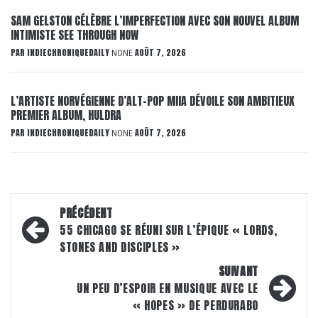
SAM GELSTON CÉLÈBRE L’IMPERFECTION AVEC SON NOUVEL ALBUM
INTIMISTE SEE THROUGH NOW
PAR
INDIECHRONIQUEDAILY
AOÛT 7, 2026
NONE
L’ARTISTE NORVÉGIENNE D’ALT-POP MIIA DÉVOILE SON AMBITIEUX
PREMIER ALBUM, HULDRA
PAR
INDIECHRONIQUEDAILY
AOÛT 7, 2026
NONE
Navigation
PRÉCÉDENT
d’article
55 CHICAGO SE RÉUNI SUR L’ÉPIQUE « LORDS,
STONES AND DISCIPLES »
SUIVANT
UN PEU D’ESPOIR EN MUSIQUE AVEC LE
« HOPES » DE PERDURABO